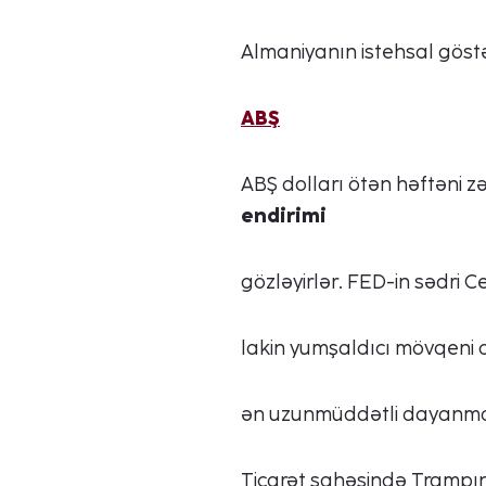
Almaniyanın istehsal göstə
ABŞ
ABŞ dolları ötən həftəni z
endirimi
gözləyirlər. FED-in sədri C
lakin yumşaldıcı mövqeni q
ən uzunmüddətli dayanmaya
Ticarət sahəsində Trampın 