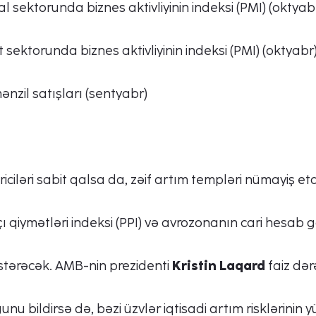
 sektorunda biznes aktivliyinin indeksi (PMI) (oktyab
sektorunda biznes aktivliyinin indeksi (PMI) (oktyabr
nzil satışları (sentyabr)
iciləri sabit qalsa da, zəif artım templəri nümayiş etd
ı qiymətləri indeksi (PPI) və avrozonanın cari hesab g
östərəcək. AMB-nin prezidenti
Kristin Laqard
faiz dər
u bildirsə də, bəzi üzvlər iqtisadi artım risklərinin yü