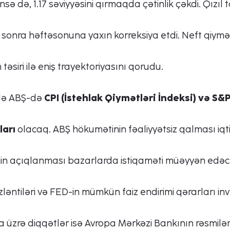
də, 1.17 səviyyəsini qırmaqda çətinlik çəkdi. Qızıl ta
nra həftəsonuna yaxın korreksiya etdi. Neft qiymətl
 təsiri ilə eniş trayektoriyasını qorudu.
ndə ABŞ-də
CPI (İstehlak Qiymətləri İndeksi) və S&P
ları
olacaq. ABŞ hökumətinin fəaliyyətsiz qalması iqt
in açıqlanması bazarlarda istiqaməti müəyyən edəc
zləntiləri və FED-in mümkün faiz endirimi qərarları in
üzrə diqqətlər isə Avropa Mərkəzi Bankının rəsmiləri