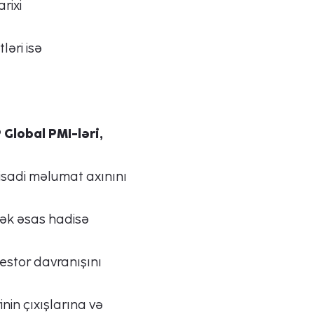
rixi
əri isə
 Global PMI-ləri,
isadi məlumat axınını
ək əsas hadisə
vestor davranışını
nin çıxışlarına və