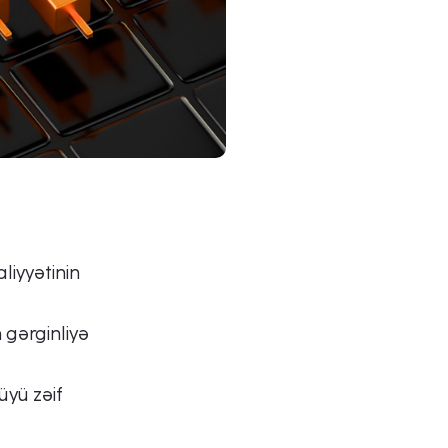
iyyətinin
 gərginliyə
üyü zəif