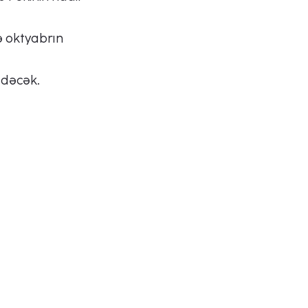
ə oktyabrın
edəcək.