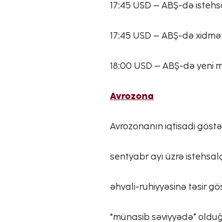
17:45 USD – ABŞ-də istehsal
17:45 USD – ABŞ-də xidmət 
18:00 USD – ABŞ-də yeni mə
Avrozona
Avrozonanın iqtisadi göstər
sentyabr ayı üzrə istehsalç
əhvali-ruhiyyəsinə təsir g
“münasib səviyyədə” olduğun