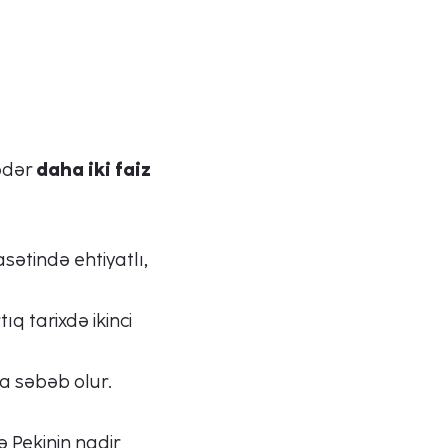
qədər
daha iki faiz
sətində ehtiyatlı,
q tarixdə ikinci
a səbəb olur.
 Pekinin nadir