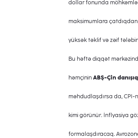
dollar fonunda möhkəmlənsə 
maksimumlara çatdıqdan so
yüksək təklif və zəif tələbin
Bu həftə diqqət mərkəzi
həmçinin
ABŞ-Çin danışıq
məhdudlaşdırsa da, CPI-n
kimi görünür. İnflyasiya gö
formalaşdıracaq. Avrozona 