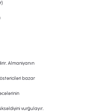
r)
)
irir. Almaniyanın
östəriciləri bazar
əcələrinin
ksəldiyini vurğulayır.