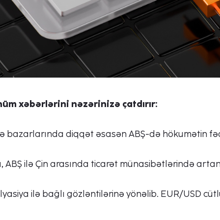
üm xəbərlərini nəzərinizə çatdırır:
ə bazarlarında diqqət əsasən ABŞ-də hökumətin fəal
 ABŞ ilə Çin arasında ticarət münasibətlərində artan
lyasiya ilə bağlı gözləntilərinə yönəlib. EUR/USD cütl