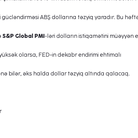
 gücləndirməsi ABŞ dollarına təzyiq yaradır. Bu həft
ə
S&P Global PMI
-ləri dolların istiqamətini müəyyən 
yüksək olarsa, FED-in dekabr endirimi ehtimalı
Sorğu göndər
ənə bilər, əks halda dollar təzyiq altında qalacaq.
r