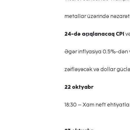
metallar üzərində nəzarəti
24-də açıqlanacaq CPI
v
Əgər inflyasiya 0.5%-dən 
zəifləyəcək və dollar gücl
22 oktyabr
18:30 – Xam neft ehtiyatla