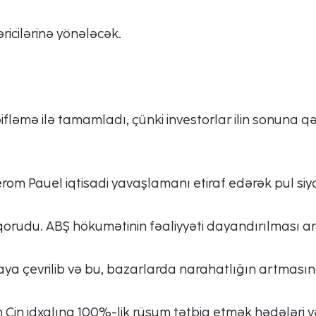
ricilərinə yönələcək.
əifləmə ilə tamamladı, çünki investorlar ilin sonuna 
UForex-də güzəştli ticarət
erom Pauel iqtisadi yavaşlamanı etiraf edərək pul siya
şərtlərini kəşf edin!
orudu. ABŞ hökumətinin fəaliyyəti dayandırılması artı
 çevrilib və bu, bazarlarda narahatlığın artmasın
Çin idxalına 100%-lik rüsum tətbiq etmək hədələri və