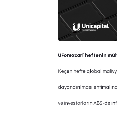
UForex
cari həftənin müh
Keçən həftə qlobal maliyy
dayandırılması ehtimalına,
və investorların ABŞ-də inf