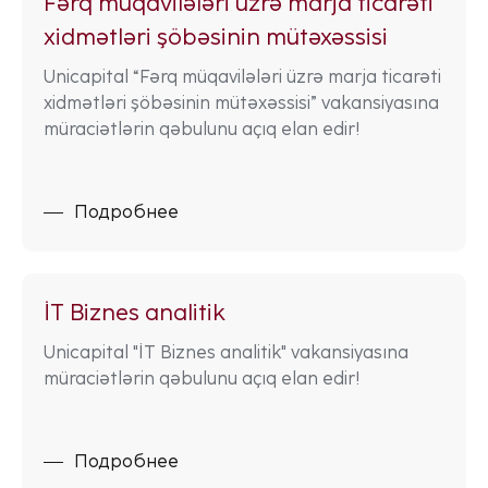
Fərq müqavilələri üzrə marja ticarəti
xidmətləri şöbəsinin mütəxəssisi
Unicapital “Fərq müqavilələri üzrə marja ticarəti
xidmətləri şöbəsinin mütəxəssisi” vakansiyasına
müraciətlərin qəbulunu açıq elan edir!
Подробнее
İT Biznes analitik
Unicapital "İT Biznes analitik" vakansiyasına
müraciətlərin qəbulunu açıq elan edir!
Подробнее