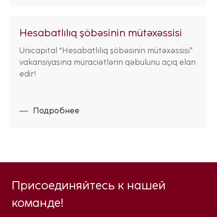
Hesabatlılıq şöbəsinin mütəxəssisi
Unicapital “Hesabatlılıq şöbəsinin mütəxəssisi”
vakansiyasına müraciətlərin qəbulunu açıq elan
edir!
Подробнее
Присоединяйтесь к нашей
команде!