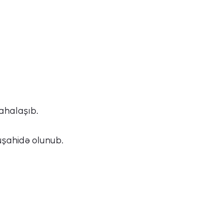
ahalaşıb.
üşahidə olunub.