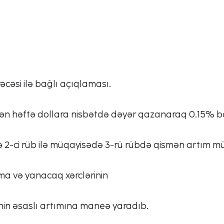
cəsi ilə bağlı açıqlaması.
ən həftə dollara nisbətdə dəyər qazanaraq 0.15% b
 2-ci rüb ilə müqayisədə 3-rü rübdə qismən artım m
nma və yanacaq xərclərinin
nin əsaslı artımına maneə yaradıb.