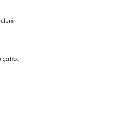
clənir.
 çatıb.