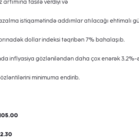
z artımına fasilə verdiyi və
 azalma istiqamətində addımlar atılacağı ehtimalı gü
yabrınadək dollar indeksi təqribən 7% bahalaşıb.
nda inflyasiya gözləniləndən daha çox enərək 3.2%-ə
özləntilərini minimuma endirib.
 105.00
02.30