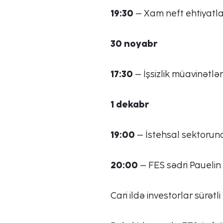
19:30
– Xam neft ehtiyatla
30 noyabr
17:30
– İşsizlik müavinətləri
1 dekabr
19:00
– İstehsal sektorunda
20:00
– FES sədri Pauelin ç
Cari ildə investorlar sürətli