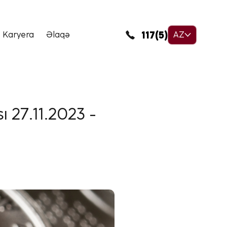
117(5)
Karyera
Əlaqə
AZ
ı 27.11.2023 -