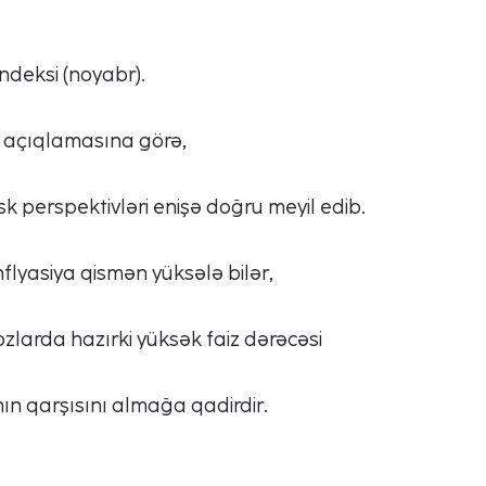
ndeksi (noyabr).
n açıqlamasına görə,
isk perspektivləri enişə doğru meyil edib.
nflyasiya qismən yüksələ bilər,
zlarda hazırki yüksək faiz dərəcəsi
nın qarşısını almağa qadirdir.