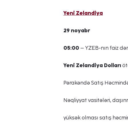
Yeni Zelandiya
29 noyabr
05:00
– YZEB-nın faiz dərə
Yeni Zelandiya Dolları
öt
Pərakəndə Satış Həcmində
Nəqliyyat vasitələri, daşı
yüksək olması satış həcmi