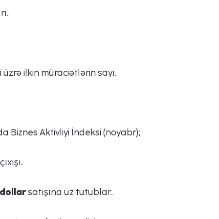
rı.
 üzrə ilkin müraciətlərin sayı.
Sorğu göndər
 Biznes Aktivliyi İndeksi (noyabr);
ıxışı.
dollar
satışına üz tutublar.