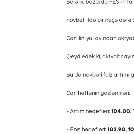
Belə ki, bazarda FES-in fai
növbəti ildə bir neçə dəfə
Cari ilin iyul ayından okt
Qeyd edək ki, oktyabr ayı
Bu da növbəti faiz artımı g
Cari həftənin gözləntiləri:
- Artım hədəfləri:
104.00,
- Eniş hədəfləri:
102.90, 1