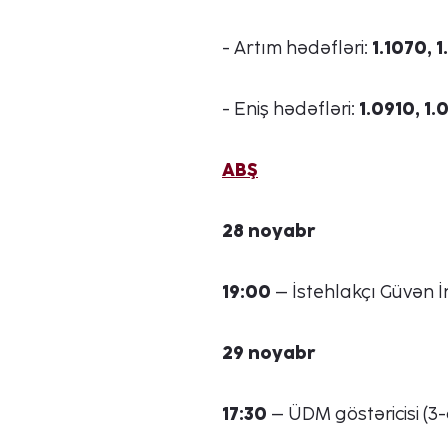
- Artım hədəfləri:
1.1070, 1
- Eniş hədəfləri:
1.0910, 1
ABŞ
28 noyabr
19:00
– İstehlakçı Güvən İ
29 noyabr
17:30
– ÜDM göstəricisi (3-