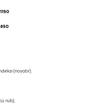
.1150
.0850
UForex-də güzəştli ticarət
şərtlərini kəşf edin!
ndeksi (noyabr).
cü rüb);