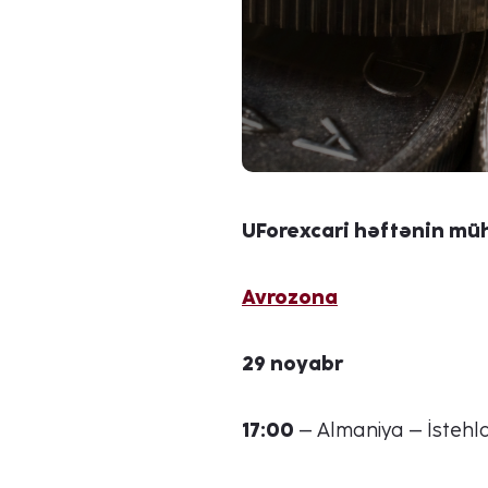
UForex
cari həftənin müh
Avrozona
29 noyabr
17:00
– Almaniya – İstehla