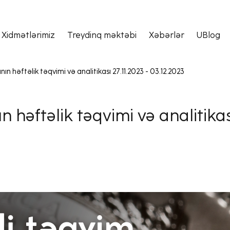
Xidmətlərimiz
Treydinq məktəbi
Xəbərlər
UBlog
ın həftəlik təqvimi və analitikası 27.11.2023 - 03.12.2023
n həftəlik təqvimi və analitikas