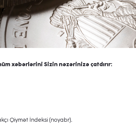
üm xəbərlərini Sizin nəzərinizə çatdırır:
kçı Qiymət İndeksi (noyabr).