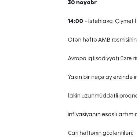
30 noyabr
14:00
- İstehlakçı Qiymət İ
Ötən həftə AMB rəsmisini
Avropa iqtisadiyyatı üzrə r
Yaxın bir neçə ay ərzində i
lakin uzunmüddətli proqno
inflyasiyanın əsaslı artımı
Cari həftənin gözləntiləri: