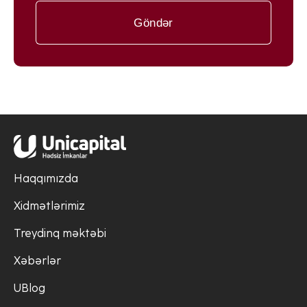
Göndər
Haqqımızda
Xidmətlərimiz
Treydinq məktəbi
Xəbərlər
UBlog