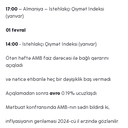
17:00
– Almaniya – İstehlakçı Qiymət İndeksi
(yanvar).
01 fevral
14:00
- İstehlakçı Qiymət İndeksi (yanvar).
Ötən həftə AMB faiz dərəcəsi ilə bağlı qərarını
açıqladı
və nəticə etibarilə heç bir dəyişiklik baş vermədi.
Açıqlamadan sonra
avro
0.19% ucuzlaşdı.
Mətbuat konfransında AMB-nın sədri bildirdi ki,
inflyasiyanın geriləməsi 2024-cü il ərzində gözlənilir.