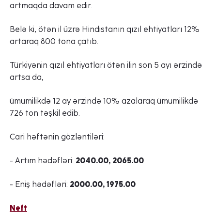
artmaqda davam edir.
Belə ki, ötən il üzrə Hindistanın qızıl ehtiyatları 12%
artaraq 800 tona çatıb.
Türkiyənin qızıl ehtiyatları ötən ilin son 5 ayı ərzində
artsa da,
ümumilikdə 12 ay ərzində 10% azalaraq ümumilikdə
726 ton təşkil edib.
Cari həftənin gözləntiləri:
- Artım hədəfləri:
2040.00, 2065.00
- Eniş hədəfləri:
2000.00, 1975.00
Neft