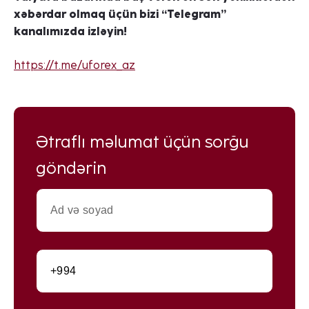
xəbərdar olmaq üçün bizi “Telegram”
kanalımızda izləyin!
https://t.me/uforex_az
Ətraflı məlumat üçün sorğu
göndərin