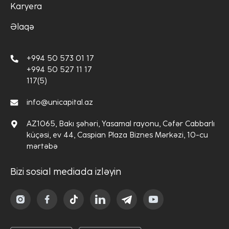
Karyera
Əlaqə
+994 50 573 01 17
+994 50 527 11 17
117(5)
info@unicapital.az
AZ1065, Bakı şəhəri, Yasamal rayonu, Cəfər Cabbarlı
küçəsi, ev 44, Caspian Plaza Biznes Mərkəzi, 10-cu
mərtəbə
Bizi sosial mediada izləyin