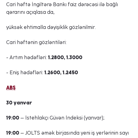
Cari həftə İngiltərə Bankı faiz dərəcəsi ilə bağlı
qərarını açıqlasa da,
yüksək ehtimalla dəyişiklik gözlənilmir.
Cari həftənin gözləntiləri:
- Artım hədəfləri:
1.2800, 1.3000
- Eniş hədəfləri:
1.2600, 1.2450
ABŞ
30 yanvar
19:00
– İstehlakçı Güvən İndeksi (yanvar);
19:00
– JOLTS əmək birjasında yeni iş yerlərinin sayı