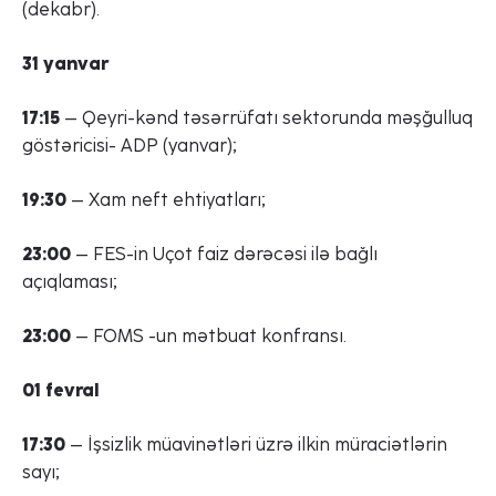
(dekabr).
31 yanvar
17:15
– Qeyri-kənd təsərrüfatı sektorunda məşğulluq
göstəricisi- ADP (yanvar);
19:30
– Xam neft ehtiyatları;
23:00
– FES-in Uçot faiz dərəcəsi ilə bağlı
açıqlaması;
23:00
– FOMS -un mətbuat konfransı.
01 fevral
17:30
– İşsizlik müavinətləri üzrə ilkin müraciətlərin
sayı;