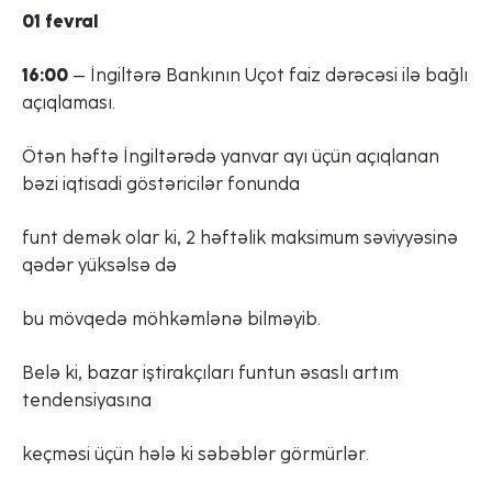
01 fevral
16:00
– İngiltərə Bankının Uçot faiz dərəcəsi ilə bağlı
açıqlaması.
Ötən həftə İngiltərədə yanvar ayı üçün açıqlanan
bəzi iqtisadi göstəricilər fonunda
funt demək olar ki, 2 həftəlik maksimum səviyyəsinə
qədər yüksəlsə də
bu mövqedə möhkəmlənə bilməyib.
Belə ki, bazar iştirakçıları funtun əsaslı artım
tendensiyasına
keçməsi üçün hələ ki səbəblər görmürlər.