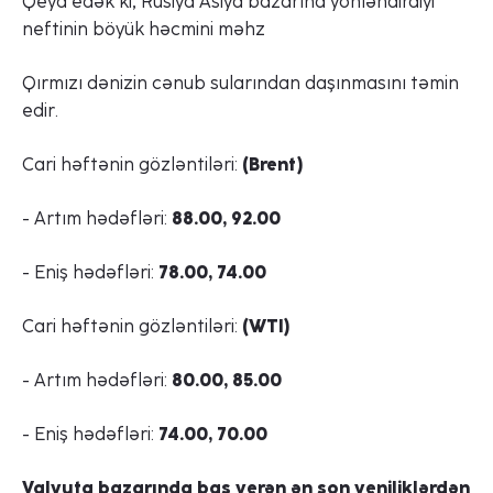
Qeyd edək ki, Rusiya Asiya bazarına yönləndirdiyi
neftinin böyük həcmini məhz
Qırmızı dənizin cənub sularından daşınmasını təmin
edir.
Cari həftənin gözləntiləri:
(Brent)
- Artım hədəfləri:
88.00, 92.00
- Eniş hədəfləri:
78.00, 74.00
Cari həftənin gözləntiləri:
(WTI)
- Artım hədəfləri:
80.00, 85.00
- Eniş hədəfləri:
74.00, 70.00
Valyuta bazarında baş verən ən son yeniliklərdən