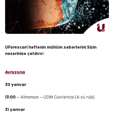
UForex
cari həftənin mühüm xəbərlərini Sizin
nəzərinizə çatdırır:
Avrozona
30 yanvar
13:00
– Almaniya – ÜDM Göstəricisi (4-cü rüb).
31 yanvar