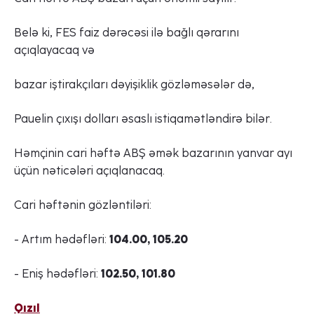
Belə ki, FES faiz dərəcəsi ilə bağlı qərarını
açıqlayacaq və
bazar iştirakçıları dəyişiklik gözləməsələr də,
Pauelin çıxışı dolları əsaslı istiqamətləndirə bilər.
Həmçinin cari həftə ABŞ əmək bazarının yanvar ayı
üçün nəticələri açıqlanacaq.
Cari həftənin gözləntiləri:
Sorğu göndər
- Artım hədəfləri:
104.00, 105.20
- Eniş hədəfləri:
102.50, 101.80
Qızıl