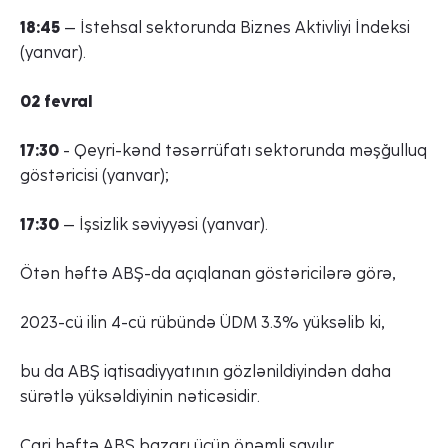
18:45
– İstehsal sektorunda Biznes Aktivliyi İndeksi
(yanvar).
02 fevral
17:30
- Qeyri-kənd təsərrüfatı sektorunda məşğulluq
göstəricisi (yanvar);
17:30
– İşsizlik səviyyəsi (yanvar).
Ötən həftə ABŞ-da açıqlanan göstəricilərə görə,
UForex-də güzəştli
2023-cü ilin 4-cü rübündə ÜDM 3.3% yüksəlib ki,
ticarət şərtlərini kəşf
bu da ABŞ iqtisadiyyatının gözlənildiyindən daha
sürətlə yüksəldiyinin nəticəsidir.
edin!
Cari həftə ABŞ bazarı üçün önəmli sayılır.