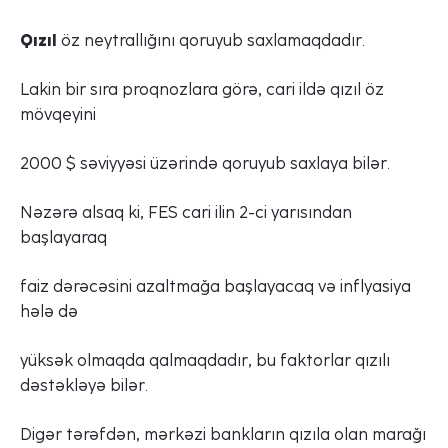
Qızıl
öz neytrallığını qoruyub saxlamaqdadır.
Lakin bir sıra proqnozlara görə, cari ildə qızıl öz
mövqeyini
2000 $ səviyyəsi üzərində qoruyub saxlaya bilər.
Nəzərə alsaq ki, FES cari ilin 2-ci yarısından
başlayaraq
faiz dərəcəsini azaltmağa başlayacaq və inflyasiya
hələ də
yüksək olmaqda qalmaqdadır, bu faktorlar qızılı
dəstəkləyə bilər.
Digər tərəfdən, mərkəzi bankların qızıla olan marağı