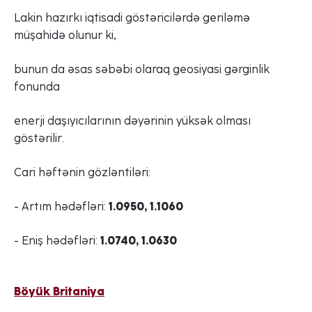
Lakin hazırkı iqtisadi göstəricilərdə geriləmə
müşahidə olunur ki,
bunun da əsas səbəbi olaraq geosiyasi gərginlik
fonunda
enerji daşıyıcılarının dəyərinin yüksək olması
göstərilir.
Cari həftənin gözləntiləri:
- Artım hədəfləri:
1.0950, 1.1060
- Eniş hədəfləri:
1.0740, 1.0630
Böyük Britaniya