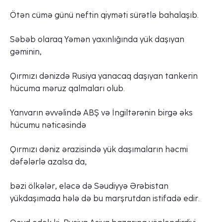
Ötən cümə günü neftin qiyməti sürətlə bahalaşıb.
Səbəb olaraq Yəmən yaxınlığında yük daşıyan
gəminin,
Qırmızı dənizdə Rusiya yanacaq daşıyan tankerin
hücuma məruz qalmaları olub.
Yanvarın əvvəlində ABŞ və İngiltərənin birgə əks
hücumu nəticəsində
Qırmızı dəniz ərazisində yük daşımaların həcmi
dəfələrlə azalsa da,
bəzi ölkələr, eləcə də Səudiyyə Ərəbistan
yükdaşımada hələ də bu marşrutdan istifadə edir.