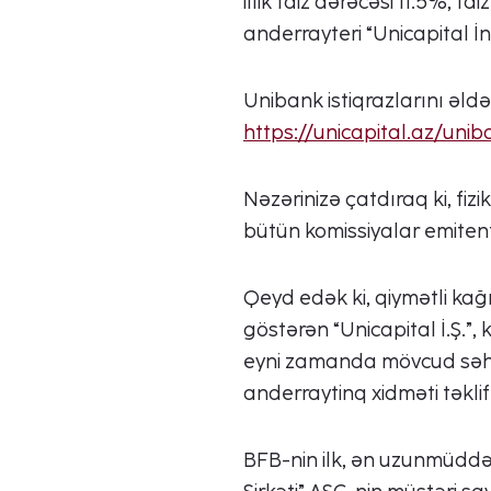
illik faiz dərəcəsi 11.5%, f
anderrayteri “Unicapital İnv
Unibank istiqrazlarını əld
https://unicapital.az/uniba
Nəzərinizə çatdıraq ki, fizi
bütün komissiyalar emitent
Qeyd edək ki, qiymətli kağı
göstərən “Unicapital İ.Ş.”, 
eyni zamanda mövcud səhm v
anderraytinq xidməti təklif 
BFB-nin ilk, ən uzunmüddətl