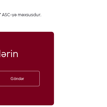
B” ASC-yə məxsusdur.
ərin
Göndər