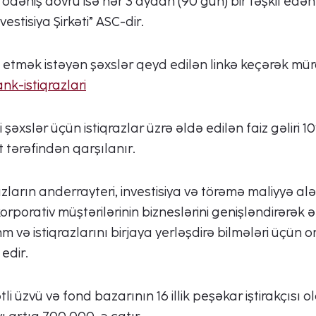
aiz ödəniş dövrü isə hər 3 aydan (90 gün) bir təşkil edən
estisiya Şirkəti” ASC-dir.
ə etmək istəyən şəxslər qeyd edilən linkə keçərək müra
nk-istiqrazlari
ki şəxslər üçün istiqrazlar üzrə əldə edilən faiz gəlir
 tərəfindən qarşılanır.
zların anderrayteri, investisiya və törəmə maliyyə alə
korporativ müştərilərinin bizneslərini genişləndirərək 
ə istiqrazlarını birjaya yerləşdirə bilmələri üçün on
edir.
i üzvü və fond bazarının 16 illik peşəkar iştirakçısı ol