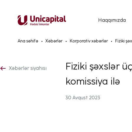
Haqqımızda
Ana səhifə
Xəbərlər
Korporativ xəbərlər
Fiziki şə
Fiziki şəxslər 
Xəbərlər siyahısı
komissiya ilə
30 Avqust 2023