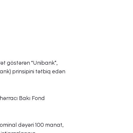
yət göstərən “Unibank”,
nk) prinsipini tətbiq edən
 hərracı Bakı Fond
nominal dəyəri 100 manat,