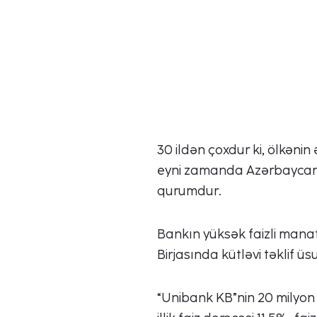
30 ildən çoxdur ki, ölkəni
eyni zamanda Azərbaycanda 
qurumdur.
Bankın yüksək faizli manat
Birjasında kütləvi təklif üs
“Unibank KB”nin 20 milyon