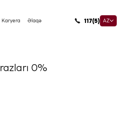
117(5)
Karyera
Əlaqə
AZ
qrazları 0%