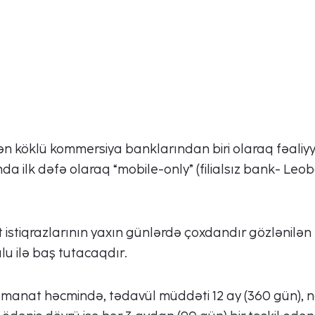
n ən köklü kommersiya banklarından biri olaraq fəaliy
ilk dəfə olaraq “mobile-only” (filialsız bank- Leoba
 istiqrazlarının yaxın günlərdə çoxdandır gözlənilən
ulu ilə baş tutacaqdır.
 manat həcmində, tədavül müddəti 12 ay (360 gün), 