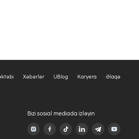
əktəbi
Xəbərlər
UBlog
Karyera
Əlaqə
Bizi sosial mediada izləyin