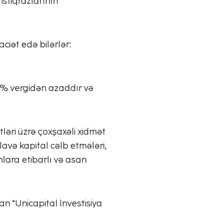
 istiqrazlarının
ciət edə bilərlər:
i 10% vergidən azaddır və
tləri üzrə çoxşaxəli xidmət
əlavə kapital cəlb etmələri,
lara etibarlı və asan
an “Unicapital İnvestisiya