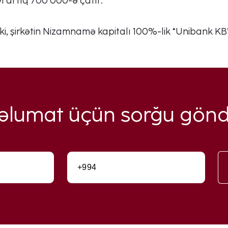
yı artıq 700 000-ə çatır.
, şirkətin Nizamnamə kapitalı 100%-lik “Unibank K
məlumat üçün sorğu gönd