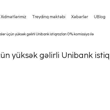
Xidmətlərimiz
Treydinq məktəbi
Xəbərlər
UBlog
xslər üçün yüksək gəlirli Unibank istiqrazları 0% komissiya ilə
üçün yüksək gəlirli Unibank isti