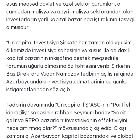
əsas məqsəd dövlət və özəl sektor qurumları, o
cümlədən maliyyə və qeyri-maliyyə sektorundan olan
investorların yerli kapital bazarında iştirakının təşviqi
olmuşdur.
“Unicapital İnvestisiya Şirkəti” hər zaman olduğu kimi,
ölkəmizdə investisiya sahəsinin və xüsusi ilə də daxili
kapital bazarının inkişafına dəstək məqsədi ilə
forumun uğurlu olmasına öz töhfəsini verib. Şirkətin
Baş Direktoru Vüqar Namazov tədbirin açılış nitqində
Azərbaycandakı investisiya xidmətlərinin bu günkü
istiqamətlərindən söz açıb.
Tədbirin davamında “Unicapital İ.Ş”ASC-nin “Portfel
idarəçiliyi” şöbəsinin rəhbəri Seymur İbadov “Sabit
gəlir və REPO bazarları: investisiyanın effektivliyini
necə artırmaq olar?” mövzusunda çıxış edib. Çıxışı
zamanı o, Azərbaycan kapital bazarındakı və qlobal