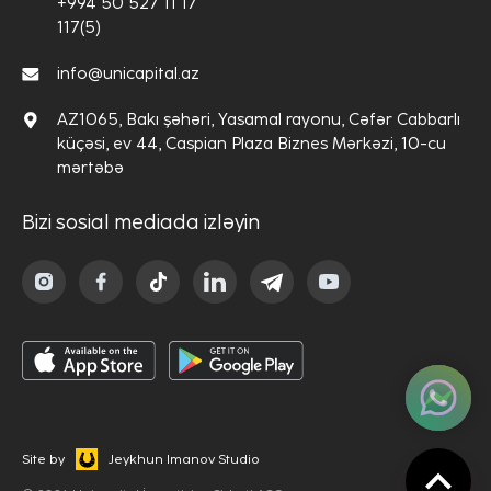
+994 50 527 11 17
117(5)
info@unicapital.az
AZ1065, Bakı şəhəri, Yasamal rayonu, Cəfər Cabbarlı
küçəsi, ev 44, Caspian Plaza Biznes Mərkəzi, 10-cu
mərtəbə
Bizi sosial mediada izləyin
Site by
Jeykhun Imanov Studio