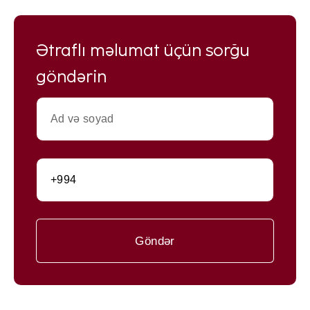
Ətraflı məlumat üçün sorğu
göndərin
Göndər