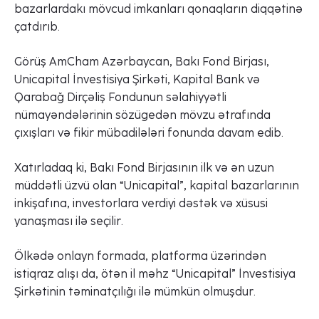
bazarlardakı mövcud imkanları qonaqların diqqətinə
çatdırıb.
Görüş AmCham Azərbaycan, Bakı Fond Birjası,
Unicapital İnvestisiya Şirkəti, Kapital Bank və
Qarabağ Dirçəliş Fondunun səlahiyyətli
nümayəndələrinin sözügedən mövzu ətrafında
çıxışları və fikir mübadilələri fonunda davam edib.
Xatırladaq ki, Bakı Fond Birjasının ilk və ən uzun
müddətli üzvü olan “Unicapital”, kapital bazarlarının
inkişafına, investorlara verdiyi dəstək və xüsusi
yanaşması ilə seçilir.
Ölkədə onlayn formada, platforma üzərindən
istiqraz alışı da, ötən il məhz “Unicapital” İnvestisiya
Şirkətinin təminatçılığı ilə mümkün olmuşdur.