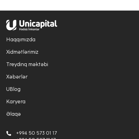
Haqqımızda
Xidmətlərimiz
Treydinq məktəbi
Xəbərlər
UBlog
Karyera
Əlaqə
+994 50 573 01 17