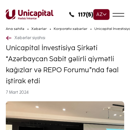
117(5)
AZ
Ana səhifə
Xəbərlər
Korporativ xəbərlər
Unicapital İnvestisiy
Xəbərlər siyahısı
Unicapital İnvestisiya Şirkəti
“Azərbaycan Sabit gəlirli qiymətli
kağızlar və REPO Forumu”nda fəal
iştirak etdi
7 Mart 2024