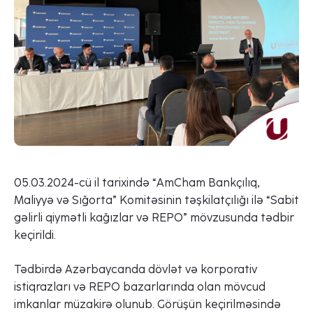
05.03.2024-cü il tarixində “AmCham Bankçılıq,
Maliyyə və Sığorta” Komitəsinin təşkilatçılığı ilə “Sabit
gəlirli qiymətli kağızlar və REPO” mövzusunda tədbir
keçirildi.
Tədbirdə Azərbaycanda dövlət və korporativ
istiqrazları və REPO bazarlarında olan mövcud
imkanlar müzakirə olunub. Görüşün keçirilməsində