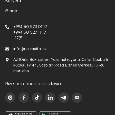
Karyera
Əlaqə
+994 50 573 01 17
+994 50 527 11 17
117(5)
info@unicapital.az
AZ1065, Bakı şəhəri, Yasamal rayonu, Cəfər Cabbarlı
küçəsi, ev 44, Caspian Plaza Biznes Mərkəzi, 10-cu
mərtəbə
Bizi sosial mediada izləyin