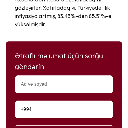
gözləyirlər. Xatırladaq ki, Türkiyədə illik
inflyasiya artmış, 83.45%-dən 85.51%-ə
yüksəlmişdir.
Ətraflı məlumat üçün sorğu
göndərin