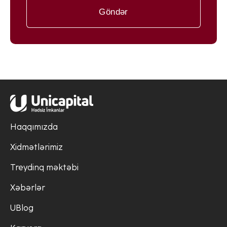
Göndər
Haqqımızda
Xidmətlərimiz
Treydinq məktəbi
Xəbərlər
UBlog