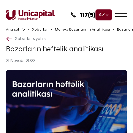
117(5)
AZ
Ana səhifə
Xəbərlər
Maliyyə Bazarlarının Analitikası
Bazarları
Xəbərlər siyahısı
Bazarların həftəlik analitikası
21 Noyabr 2022