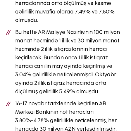
hərraclarında orta ölçülmüş və kəsmə
gəlirlilik müvafiq olaraq 7.49% və 7.80%
olmuşdu.
Bu həftə AR Maliyyə Nazirliyinin 100 milyon
manat həcmində 1 illik və 30 milyon manat
həcmində 2 illik istiqrazlarının hərracı
keçiriləcək. Bundan öncə 1 illik istiqraz
hərracı cari ilin may ayında keçirilmiş və
3.04% gəlirliliklə nəticələnmişdi. Oktyabr
ayında 2 illik istiqraz hərracında orta
ölçülmüş gəlirlilik 5.49% olmuşdu.
16-17 noyabr tarixlərində keçirilən AR
Mərkəzi Bankının not hərracları
3.80%-4.78% gəlirliliklə nəticələnmiş, hər
hərracda 30 milyon AZN yerləşdirilmişdir.