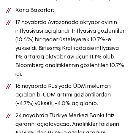
Xarici Bazarlar:
17 noyabrda Avrozonada oktyabr ayının
inflyasiyası açıqlandı. İnflyasiya gözləntiləri
(10.6%) bir qədər üstələyərək 10.7%-ə
yüksəldi. Birləşmiş Krallıqda isə inflyasiya
1% artaraq oktyabr ayı üçün 11.1% olub,
Bloomberg analitiklərinin gözləntiləri 10.7%
idi.
16 noyabrda Rusiyada ÜDM məlumatı
açıqlanıb. ÜDM artımı gözləntilərdən
(-4.7%) yüksək, -4.0% açıqlanıb.
24 noyabrda Türkiyə Mərkəzi Bankı faiz
qərarını açıqlayacaq. Analitiklər faizlərin
10.50%-dən 9.0%-ə azaldılacağını