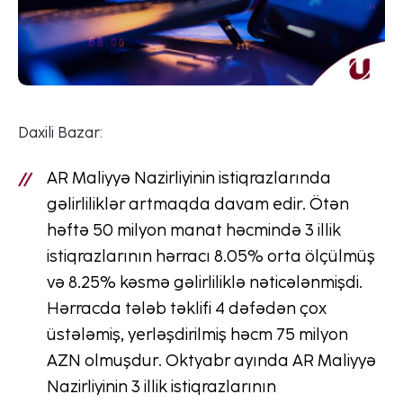
Daxili Bazar:
AR Maliyyə Nazirliyinin istiqrazlarında
gəlirliliklər artmaqda davam edir. Ötən
həftə 50 milyon manat həcmində 3 illik
istiqrazlarının hərracı 8.05% orta ölçülmüş
və 8.25% kəsmə gəlirliliklə nəticələnmişdi.
Hərracda tələb təklifi 4 dəfədən çox
üstələmiş, yerləşdirilmiş həcm 75 milyon
AZN olmuşdur. Oktyabr ayında AR Maliyyə
Nazirliyinin 3 illik istiqrazlarının