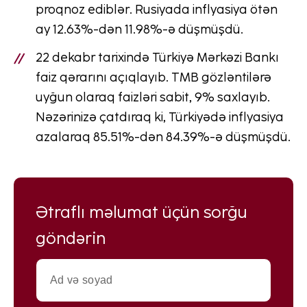
proqnoz ediblər. Rusiyada inflyasiya ötən
ay 12.63%-dən 11.98%-ə düşmüşdü.
22 dekabr tarixində Türkiyə Mərkəzi Bankı
faiz qərarını açıqlayıb. TMB gözləntilərə
uyğun olaraq faizləri sabit, 9% saxlayıb.
Nəzərinizə çatdıraq ki, Türkiyədə inflyasiya
azalaraq 85.51%-dən 84.39%-ə düşmüşdü.
Ətraflı məlumat üçün sorğu
göndərin