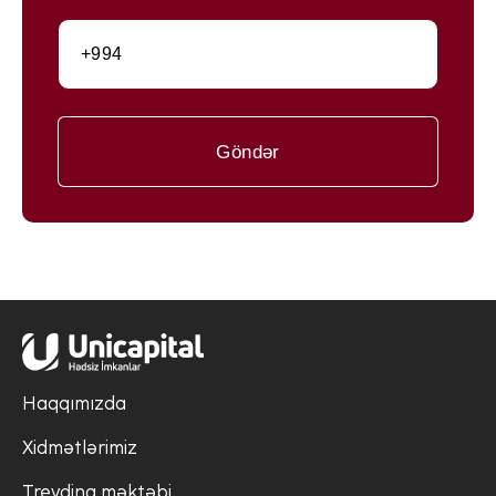
Göndər
Haqqımızda
Xidmətlərimiz
Treydinq məktəbi