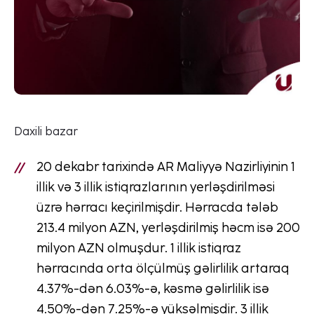
Daxili bazar
20 dekabr tarixində AR Maliyyə Nazirliyinin 1
illik və 3 illik istiqrazlarının yerləşdirilməsi
üzrə hərracı keçirilmişdir. Hərracda tələb
213.4 milyon AZN, yerləşdirilmiş həcm isə 200
milyon AZN olmuşdur. 1 illik istiqraz
hərracında orta ölçülmüş gəlirlilik artaraq
4.37%-dən 6.03%-ə, kəsmə gəlirlilik isə
4.50%-dən 7.25%-ə yüksəlmişdir. 3 illik