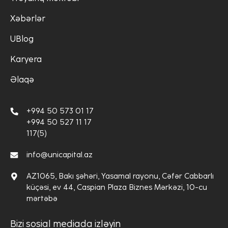
Xəbərlər
UBlog
Karyera
Əlaqə
+994 50 573 01 17
+994 50 527 11 17
117(5)
info@unicapital.az
AZ1065, Bakı şəhəri, Yasamal rayonu, Cəfər Cabbarlı
küçəsi, ev 44, Caspian Plaza Biznes Mərkəzi, 10-cu
mərtəbə
Bizi sosial mediada izləyin