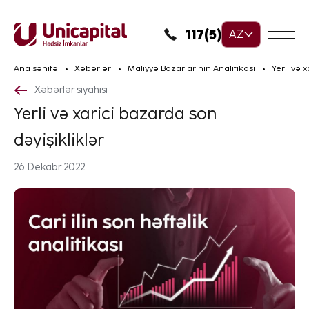
117(5)
AZ
Ana səhifə
Xəbərlər
Maliyyə Bazarlarının Analitikası
Yerli və 
Xəbərlər siyahısı
Yerli və xarici bazarda son
dəyişikliklər
26 Dekabr 2022