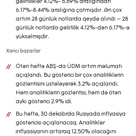
gəlirliliklər 4.12%- 6.69% aralığından
6.17%-8.44% aralığına çatmışdır. Ən çox
artım 28 günlük notlarda qeydə alındı – 28
günlük notlarda gəlirlilik 4.12%-dən 6.17%-ə
yüksəlmişdir.
Xarici bazarlar
Ötən həftə ABŞ-da ÜDM artım məlumatı
açıqlandı. Bu göstərici bir çox analitiklərin
gözləntisini üstələyərək 3.2% açıqlandı.
Həm analitiklərin gözləntisi, həm də ötən
aykı göstərici 2.9% idi.
Bu həftə, 30 dekabrda Rusiyada inflyasiya
göstəricisi açıqlanacaq. Analitiklər
inflyasiyanın artaraq 12.50% olacağını