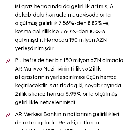
istiqraz hərracında da gəlirlilik artmış, 6
dekabrdakı hərracla müqayisədə orta
ölçülmüş gəlirlilik 7.56%-dən 8.82%-ə,
kəsmə gəlirlilik isə 7.60%-dən 10%-ə
qalxmışdır. Hərracda 150 milyon AZN
yerləşdirilmişdir.
Bu həftə də hər biri 150 milyon AZN olmaqla
AR Maliyyə Nazirliyinin 1 illik və 2 illik
istiqrazlarının yerləşdirilməsi üçün hərrac
keçiriləcəkdir. Xatırladaq ki, noyabr ayında
2 illik istiqraz hərracı 5.95% orta ölçülmüş
gəlirliliklə nəticələnmişdi.
AR Mərkəzi Bankının notlarının gəlirlilikləri
də artmaqdadır. Belə ki, notlarda