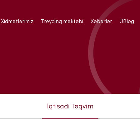
Xidmətlərimiz
Treydinq məktəbi
Xəbərlər
UBlog
İqtisadi Təqvim