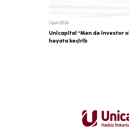
1 İyun 2026
Unicapital “Mən də investor o
həyata keçirib