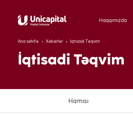
Haqqımızda
Ana səhifə
Xəbərlər
İqtisadi Təqvim
İqtisadi Təqvim
Hamısı