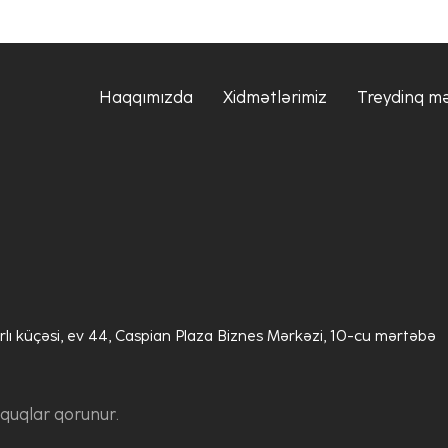
Haqqımızda
Xidmətlərimiz
Treydinq m
lı küçəsi, ev 44, Caspian Plaza Biznes Mərkəzi, 10-cu mərtəbə
quqlar qorunur.