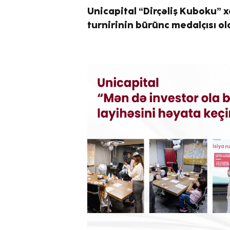
Unicapital “Dirçəliş Kuboku” x
turnirinin bürünc medalçısı ol