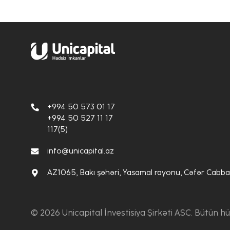
+994 50 573 01 17
+994 50 527 11 17
117(5)
info@unicapital.az
AZ1065, Bakı şəhəri, Yasamal rayonu, Cəfər Cabbar
© 2026 Unicapital İnvestisiya Şirkəti ASC.
Bütün hü