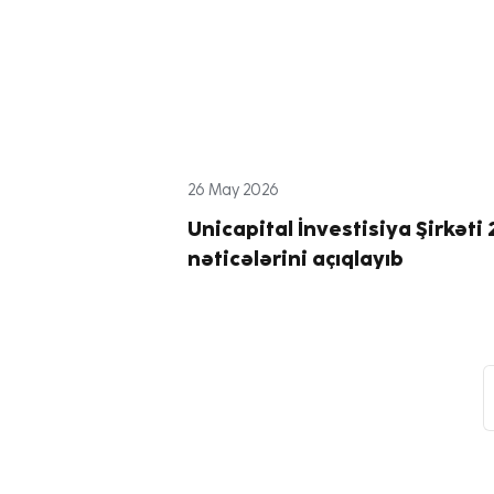
26 May 2026
Unicapital İnvestisiya Şirkəti 
nəticələrini açıqlayıb