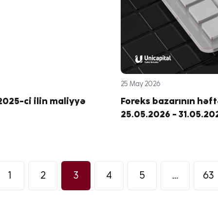
25 May 2026
2025-ci ilin maliyyə
Foreks bazarının həft
25.05.2026 - 31.05.20
1
2
3
4
5
...
63