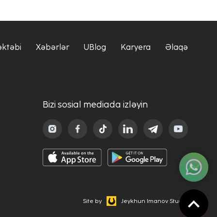
əktəbi
Xəbərlər
UBlog
Karyera
Əlaqə
Bizi sosial mediada izləyin
Site by
Jeykhun Imanov Studio