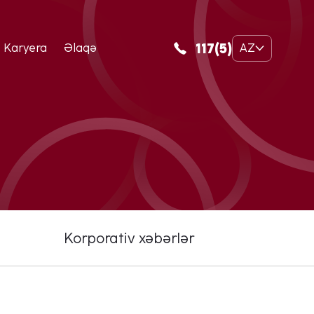
117(5)
Karyera
Əlaqə
AZ
Korporativ xəbərlər